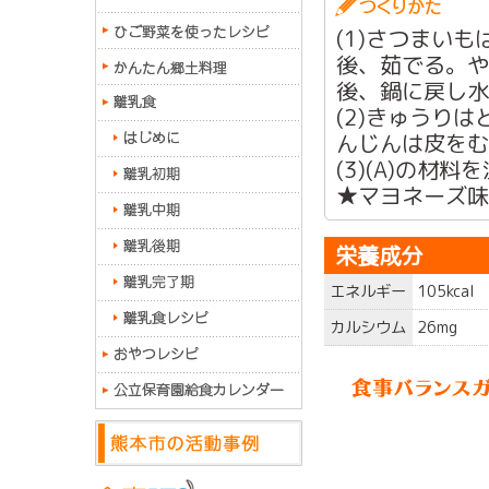
(1)さつまい
後、茹でる。や
後、鍋に戻し水
(2)きゅうり
んじんは皮をむ
(3)(A)の材
★マヨネーズ味
栄養成分
エネルギー
105kcal
カルシウム
26mg