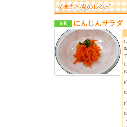
にんじんサラダ
副菜
に
に
(
(
(
(
(
し