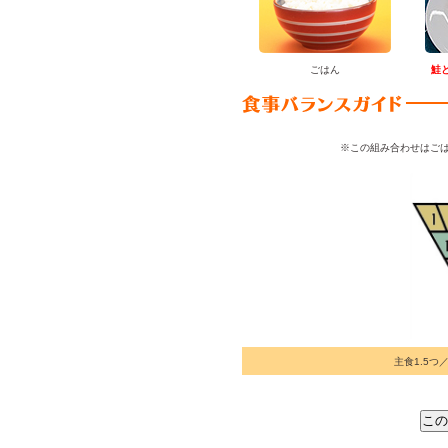
ごはん
鮭
※この組み合わせはごは
主食1.5つ