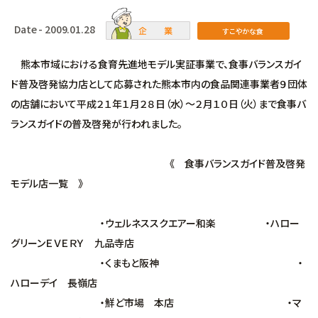
Date - 2009.01.28
すこやかな食
熊本市域における食育先進地モデル実証事業で、食事バランスガイ
ド普及啓発協力店として応募された熊本市内の食品関連事業者９団体
の店舗において平成２１年１月２８日（水）〜２月１０日（火）まで食事バ
ランスガイドの普及啓発が行われました。
《 食事バランスガイド普及啓発
モデル店一覧 》
・ウェルネススクエアー和楽 ・ハロー
グリーンＥＶＥＲＹ 九品寺店
・くまもと阪神 ・
ハローデイ 長嶺店
・鮮ど市場 本店 ・マ