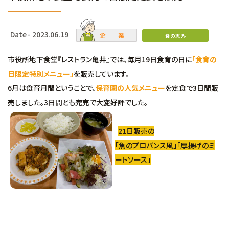
Date - 2023.06.19
食の恵み
市役所地下食堂『レストラン亀井』では、毎月19日食育の日に
「食育の
日限定特別メニュー」
を販売しています。
6月は食育月間ということで、
保育園の人気メニュー
を定食で3日間販
売しました。3日間とも完売で大変好評でした。
21日販売の
「魚のプロバンス風」「厚揚げのミ
ートソース」