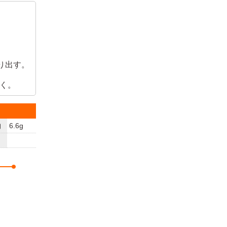
り出す。
おく。
物
6.6g