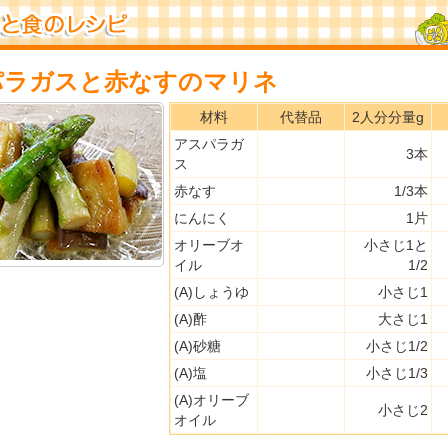
パラガスと赤なすのマリネ
材料
代替品
2人分分量g
アスパラガ
3本
ス
赤なす
1/3本
にんにく
1片
オリーブオ
小さじ1と
イル
1/2
(A)しょうゆ
小さじ1
(A)酢
大さじ1
(A)砂糖
小さじ1/2
(A)塩
小さじ1/3
(A)オリーブ
小さじ2
オイル