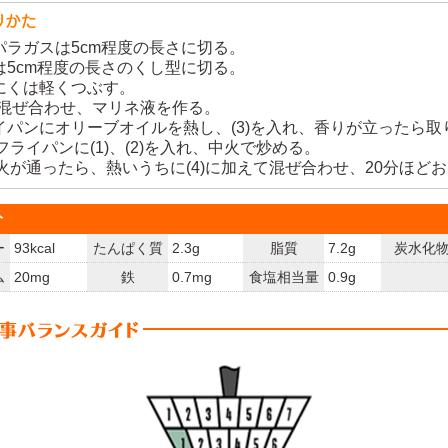
スパラガスは5cm程度の長さに切る。
すは5cm程度の長さのくし型に切る。
んにくは軽くつぶす。
A)を混ぜ合わせ、マリネ液を作る。
ライパンにオリーブオイルを熱し、(3)を入れ、香りが立ったら取
5)のフライパンに(1)、(2)を入れ、中火で炒める。
6)に火が通ったら、熱いうちに(4)に加えて混ぜ合わせ、20分ほど
分
ー
93kcal
たんぱく質
2.3g
脂質
7.2g
炭水化
ム
20mg
鉄
0.7mg
食塩相当量
0.9g