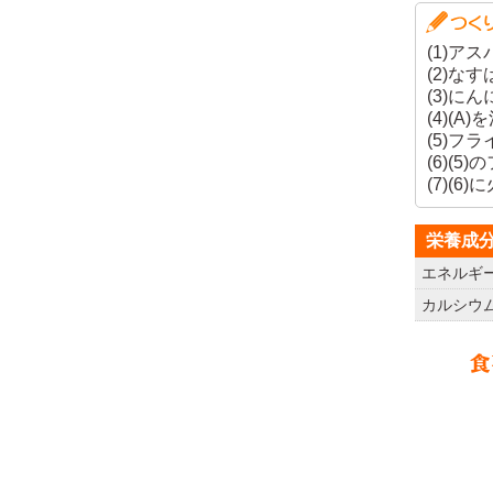
(1)ア
(2)な
(3)に
(4)(
(5)フ
(6)(
(7)(
栄養成
エネルギ
カルシウ