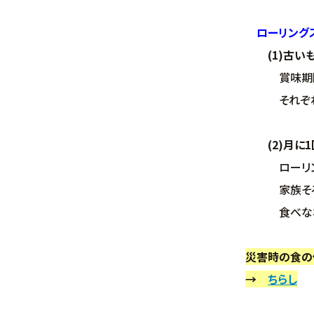
ローリングス
(1)古いも
賞味期限を確
それぞれの
(2)月に1
ローリングス
家族そろって
食べなれてお
災害時の食の
→
ちらし