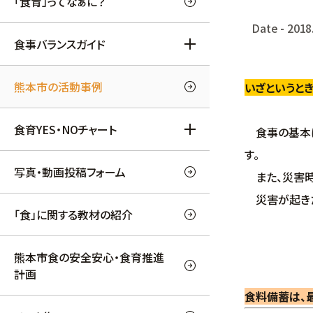
「食育」ってなぁに？
Date - 2018
食事バランスガイド
熊本市の活動事例
いざというと
食育YES・NOチャート
食事の基本は
す。
写真・動画投稿フォーム
また、災害時
災害が起きた
「食」に関する教材の紹介
熊本市食の安全安心・食育推進
計画
食料備蓄は、