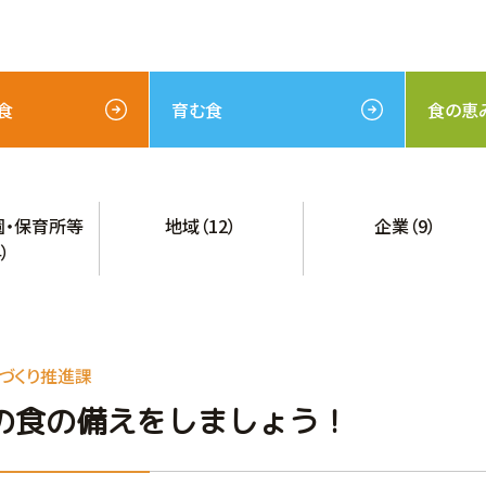
食
育む食
食の恵
園・保育所等
地域（12）
企業（9）
4）
づくり推進課
の食の備えをしましょう！