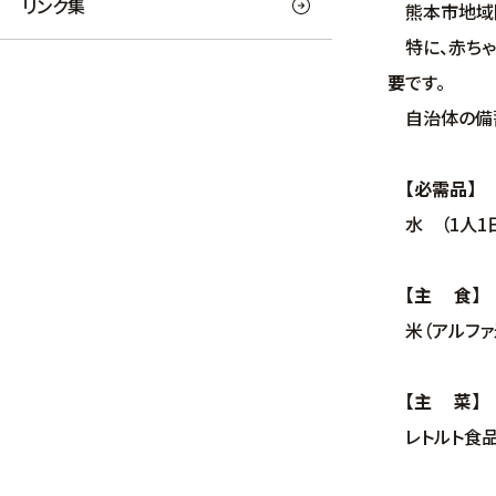
リンク集
熊本市地域防
特に、赤ちゃ
要
です。
自治体の備蓄
【必需品】
水 （1人1
【主 食】
米（アルファ米
【主 菜】
レトルト食品、