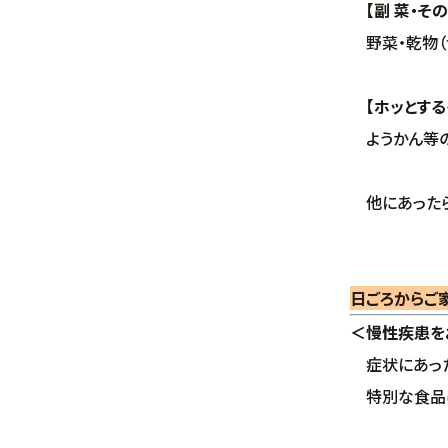
【副 菜・そ
野菜・乾物（切
【ホッとする
ようかん等の
他にあったら
日ごろからご
＜慢性疾患を
症状にあった
特別な食品は